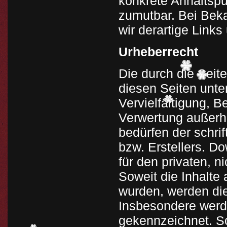
konkrete Anhaltspu
zumutbar. Bei Bek
wir derartige Link
Urheberrecht
Die durch die Seite
diesen Seiten unte
Vervielfältigung, B
Verwertung außerh
bedürfen der schri
bzw. Erstellers. D
für den privaten, n
Soweit die Inhalte 
wurden, werden die
Insbesondere werde
gekennzeichnet. So