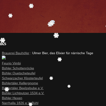
nks
Brauerei Bauhöfer
: Ulmer Bier, das Elixier für närrische Tage
Feurio Vimbi
Bühler Schottenröcke
Bühler Quetscheteufel
Schwarzacher Klosterteufel
Bühlertäler Kellergnome
Bühlertäler Beelzebube e.V.
Bühler Lichtputzer 1534 e.V.
Bühler Hexen
Narrhalla 1826 e.V. Bühl