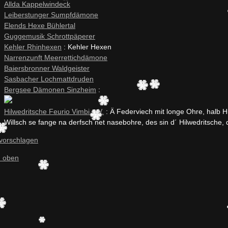
Allda Kappelwindeck
Leiberstunger Sumpfdämone
Elends Hexe Bühlertal
Guggemusik Schrottpäperer
Kehler Rhinhexen
: Kehler Hexen
Narrenzunft Meerrettichdämone
Baiersbronner Waldgeister
Sasbacher Lochmattdruden
Bergsee Dämonen Sinzheim
:
Hilwedritsche Feurio Vimbi e.V.
: Ä Federviech mit longe Ohre, halb H
Willsch se fange na derfsch net nasebohre, des sin d´ Hilwedritsche,
 vorschlagen
 oben