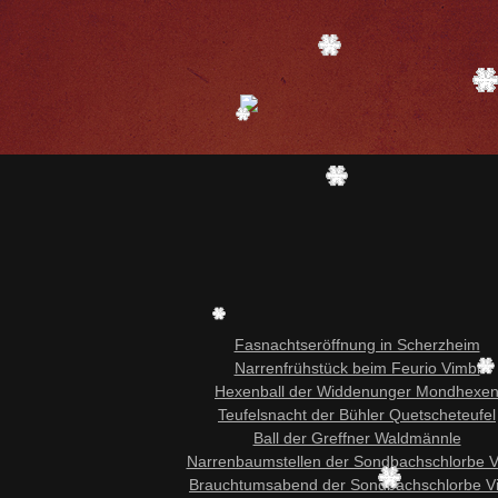
Fasnachtseröffnung in Scherzheim
Narrenfrühstück beim Feurio Vimbi
Hexenball der Widdenunger Mondhexe
Teufelsnacht der Bühler Quetscheteufel
Ball der Greffner Waldmännle
Narrenbaumstellen der Sondbachschlorbe V
Brauchtumsabend der Sondbachschlorbe V