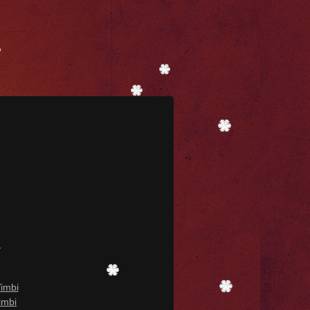
n
imbi
imbi